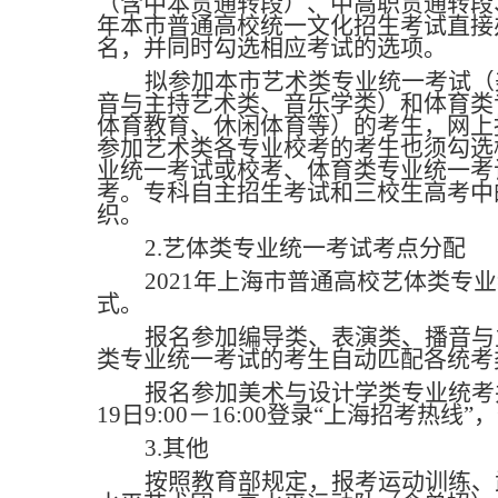
（含中本贯通转段）、中高职贯通转段、
年本市普通高校统一文化招生考试直接
名，并同时勾选相应考试的选项。
拟参加本市艺术类专业统一考试（
音与主持艺术类、音乐学类）和体育类
体育教育、休闲体育等）的考生，网上
参加艺术类各专业校考的考生也须勾选
业统一考试或校考、体育类专业统一考试
考。专科自主招生考试和三校生高考中
织。
2.
艺体类专业统一考试考点分配
2021
年上海市普通高校艺体类专业
式。
报名参加编导类、表演类、播音与
类专业统一考试的考生自动匹配各统考
报名参加美术与设计学类专业统考并
19日9:00
－
16:00
登录“上海招考热线”
3.
其他
按照教育部规定，报考运动训练、