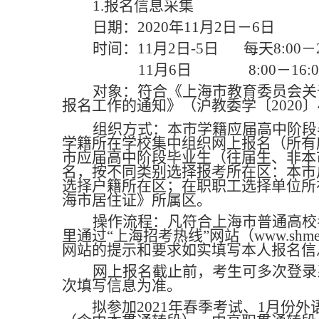
1.
报名信息采集
日期：2020年11月2日－6日
时间：11月2日
-5
日 每天8:00－2
11
月6日 8:00－16:0
对象：符合《上海市教育委员会关于
报名工作的通知》（沪教委学〔2020
组织方式：本市学籍应届高中阶段
学籍所在学校集中组织网上报名（所有
市应届高中阶段毕业生（往届生、非本
名，按不同类别选择报考所在区：本市
选择户籍所在区；在职职工选择单位所
海市居住证》所属区。
操作流程：凡符合上海市普通高校
里通过“上海招考热线”网站
（www.sh
网站的提示和要求如实填写本人报名信
网上报名截止前，考生可多次登录
次填写信息为准。
拟参加
2021年春季考试、1月份