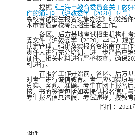
根据
《上海市教育委员会关于做好
作的通知》（沪教委学〔2020〕44号）
高校考试招生报名实施办法》印发给你们
本市普通高校考试招生报名工作。
各区、后方基地考试招生机构和考
委文件（沪教委学〔2020〕44号）
认定管理，强化落实报名资格审查工作
责任人进行充分培训，进一步严格户籍
证件、相关材料进行严格核查，确保20
利进行。
在报名工作开始前，各区、后方基
对考生进行诚信教育。考生应如实填写
真实、客观、准确。考生在网上报名后
核，书面签署包括如实提供报名信息与
考生报名信息造假、考试违规，按教育
附件：20
附件