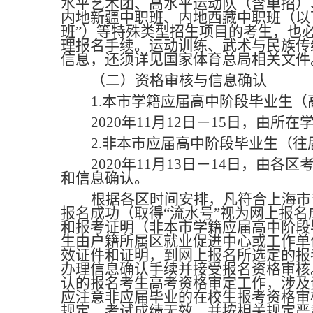
水平艺术团、高水平运动队（含单招）
内地新疆中职班、内地西藏中职班（以
班”）等特殊类型招生项目的考生，也必
理报名手续。运动训练、武术与民族传
信息，还须详见国家体育总局相关文件
（二）资格审核与信息确认
1.
本市学籍应届高中阶段毕业生（
2020
年11月12日－15日，由所
2.
非本市应届高中阶段毕业生（往
2020
年11月13日－14日，由各
和信息确认。
根据各区时间安排，凡符合上海市
报名成功（取得“流水号”视为网上报
和报考证明（非本市学籍应届高中阶段
生由户籍所属区就业促进中心或工作单
效证件和证明，到网上报名所选定的报
办理信息确认手续并接受报名资格审核
认的报名考生高考资格审定工作，涉及
应注意非应届毕业的在校生报考资格审
规定，考试成绩无效，并按相关规定严