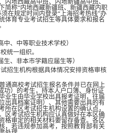
、内地西藏高中班、内地新疆高中班、
下简称“内地西藏新疆班、新疆西藏内职
须在规定时间内登录“上海招考热线”办
统体育专业考试招生等
具体要求和报名
。
高中、中等职业技术学校）
在学校统一组织。
届生、非本市学籍应届生等）
区考试招生机构根据具体情况安排资格审核
普通高校考试招生报名条件并已在网上
名成功）的考生，持本人户口簿、身份证
毕业生由毕业学校出具报考证明，往届
位出具档案证明）、其他需要出具的有
考所在区考试招生机构设置的确认点，
。区考试招生机构应认真做好在本区确
资格审定的相关材料要留存备查。各区
核，若违规参加高考，按照教育部有关
肃处理。